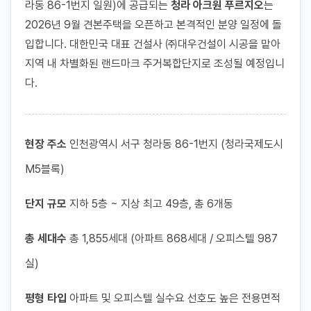
라동 86-1번지 일원)에 공급되는
청라 아크원 푸르지오
는
2026년 9월 견본주택을 오픈하고 본격적인 분양 일정에 돌
입합니다. 대한민국 대표 건설사 ㈜대우건설이 시공을 맡아
지역 내 차별화된 랜드마크 주거복합단지로 조성될 예정입니
다.
현장 주소
인천광역시 서구 청라동 86-1번지 (청라국제도시
M5블록)
단지 규모
지하 5층 ~ 지상 최고 49층, 총 6개동
총 세대수
총 1,855세대 (아파트 868세대 / 오피스텔 987
실)
평형 타입
아파트 및 오피스텔 실수요 선호도 높은 전용면적